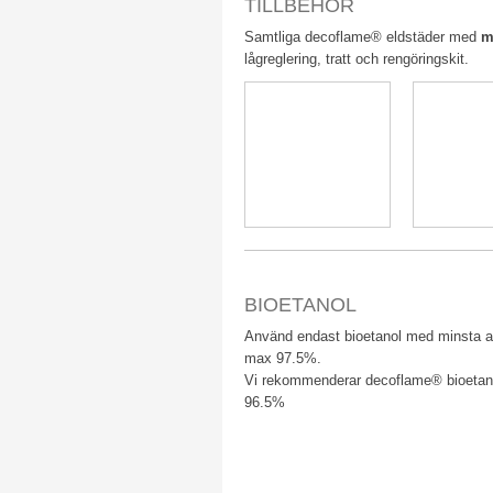
TILLBEHÖR
​Samtliga decoflame® eldstäder med
m
lågreglering, tratt och rengöringskit.
BIOETANOL
​Använd endast bioetanol med minsta a
max 97.5%.
Vi rekommenderar decoflame® bioetan
96.5%