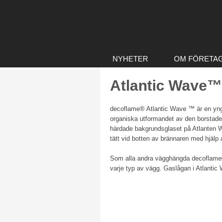
NYHETER
OM FÖRETA
Atlantic Wave™
decoflame® Atlantic Wave ™ är en yngre
organiska utformandet av den borstade brä
härdade bakgrundsglaset på Atlanten W
tätt vid botten av brännaren med hjälp
Som alla andra vägghängda decoflame®
varje typ av vägg. Gaslågan i Atlantic