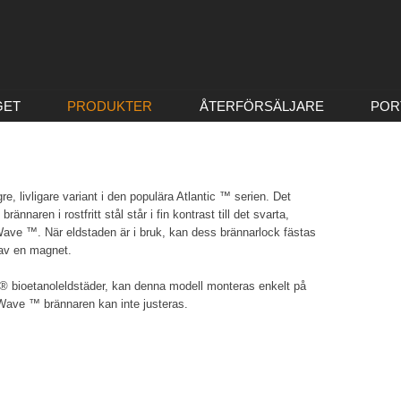
GET
PRODUKTER
ÅTERFÖRSÄLJARE
POR
, livligare variant i den populära Atlantic ™ serien. Det
nnaren i rostfritt stål står i fin kontrast till det svarta,
ave ™. När eldstaden är i bruk, kan dess brännarlock fästas
 av en magnet.
 bioetanoleldstäder, kan denna modell monteras enkelt på
 Wave ™ brännaren kan inte justeras.