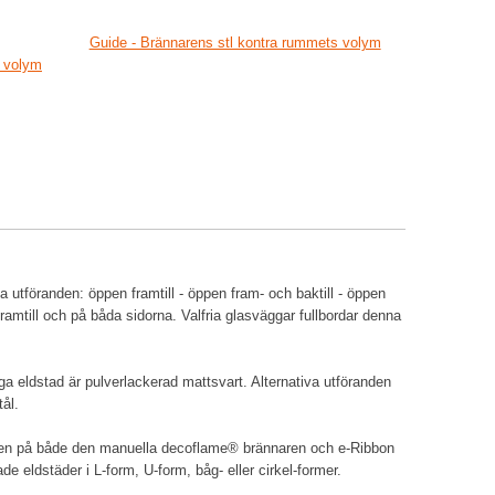
Guide - Brännarens stl kontra rummets volym
s volym
 utföranden: öppen framtill - öppen fram- och baktill - öppen
framtill och på båda sidorna. Valfria glasväggar fullbordar denna
ga eldstad är pulverlackerad mattsvart. Alternativa utföranden
tål.
ngen på både den manuella decoflame® brännaren och e-Ribbon
e eldstäder i L-form, U-form, båg- eller cirkel-former.