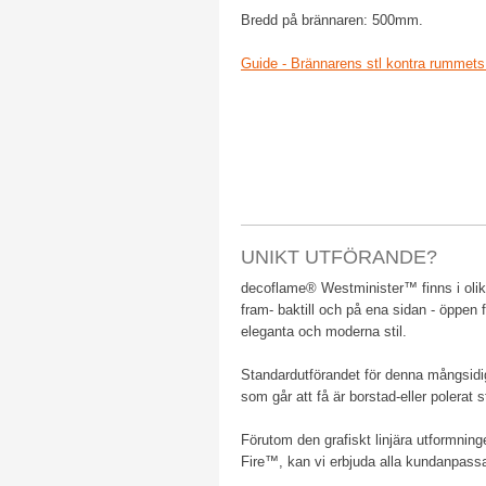
Bredd på brännaren: 500mm.
Guide - Brännarens stl kontra rummet
UNIKT UTFÖRANDE?
​decoflame® Westminister™ finns i olika
fram- baktill och på ena sidan - öppen 
eleganta och moderna stil.
​Standardutförandet för denna mångsidi
som går att få är borstad-eller polerat s
Förutom den grafiskt linjära utformni
Fire™, kan vi erbjuda alla kundanpassad