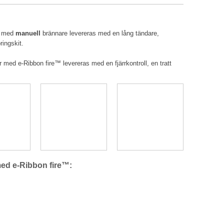
r med
manuell
brännare levereras med en lång tändare,
ringskit.
r med e-Ribbon fire™ levereras med en fjärrkontroll, en tratt
med e-Ribbo
n fire™: