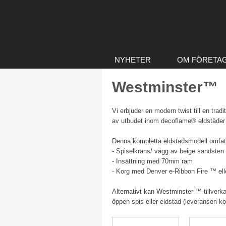
NYHETER
OM FÖRETA
Westminster™
Vi erbjuder en modern twist till en tra
av utbudet inom decoflame® eldstäder
Denna kompletta eldstadsmodell omfat
- Spiselkrans/ vägg av beige sandsten
- Insättning med 70mm ram
- Korg med Denver e-Ribbon Fire ™ ell
Alternativt kan Westminster ™ tillverkas
öppen spis eller eldstad (leveransen k