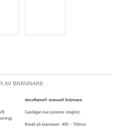
R AV BRÄNNARE​
decoflame® manuell brännare
EVB
Gaslågan kan justeras steglöst.
urning).
Bredd på brännaren: 400 – 700mm.​​​