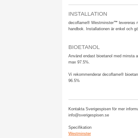
​INSTALLATION
​decoflame® Westminster
™
levereras m
handbok. Installationen är enkel och gö
BIOETANOL
Använd endast bioetanol med minsta a
max 97.5%.
Vi rekommenderar decoflame® bioetan
96.5%
Kontakta Sverigespisen för mer informa
info@sverigespisen.se
​Specifikation
Westminster