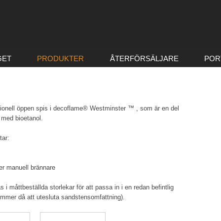
GET
PRODUKTER
ÅTERFÖRSÄLJARE
POR
ditionell öppen spis i decoflame® Westminster ™ , som är en del
 med bioetanol.
tar:
er manuell brännare
 i måttbeställda storlekar för att passa in i en redan befintlig
ommer då att utesluta sandstensomfattning).