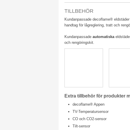
​​TILLBEHÖR
Kundanpassade decoflame® eldstäde
handtag för lågreglering, tratt och rengö
Kundanpassade
automatiska
eldstäde
och rengöringskit.
Extra tillbehör för pro
dukter 
decoflame® Appen
TV-Temperatursensor
CO och CO2-sensor
Tilt-sensor