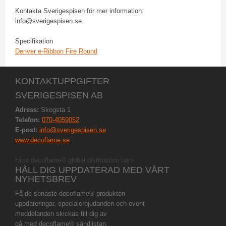
Kontakta Sverigespisen för mer information:
info@sverigespisen.se
​Specifikation
Denver e-Ribbon Fire Round
KONTAKTUPPGIFTER
SVERIGESPISEN AB
Adress:
Skogsta 1
Telefon:
070-4059052
E-post:
info@sverigespisen.se
www.decoflame.se
Hitta decoflame® global distribution här>
HÅLL DIG UPPDATERAD MED VÅRT
NYHETSBREV
Få de senaste decoflame® produkten
uppdateringar, specialerbjudanden och event
meddelanden skickas till dig av
gå med decoflame® sändlistan.