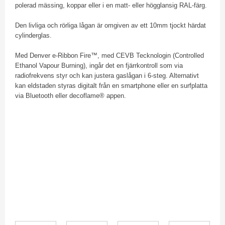
polerad mässing, koppar eller i en matt- eller högglansig RAL-färg.
Den livliga och rörliga lågan är omgiven av ett 10mm tjockt härdat
cylinderglas.
​Med Denver e-Ribbon Fire™, med CEVB Tecknologin (Controlled
Ethanol Vapour Burning), ingår det en fjärrkontroll som via
radiofrekvens styr och kan justera gaslågan i 6-steg. Alternativt
kan eldstaden styras digitalt från en smartphone eller en surfplatta
via Bluetooth eller decoflame® appen.