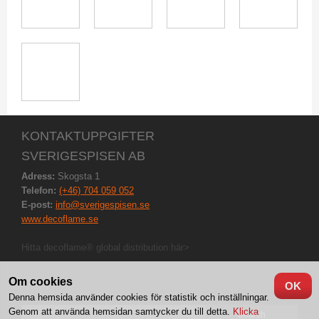
KONTAKTUPPGIFTER
SVERIGESPISEN AB
Adress:
Skogsta 1
Telefon:
(+46) 704 059 052
E-post:
info@sverigespisen.se
www.decoflame.se
Hitta decoflame® global distribution här>
Om cookies
OK
Denna hemsida använder cookies för statistik och inställningar.
Genom att använda hemsidan samtycker du till detta.
Klicka